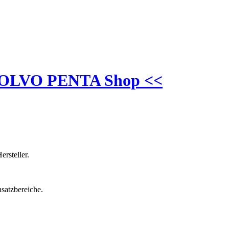
n VOLVO PENTA Shop <<
ersteller.
nsatzbereiche.